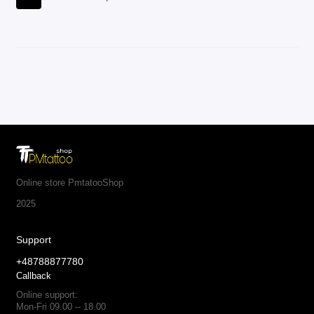
Online store PmtatooShop
2025
Support
+48788877780
Callback
Online support:
Mon-Fri 09.00 -- 18.00