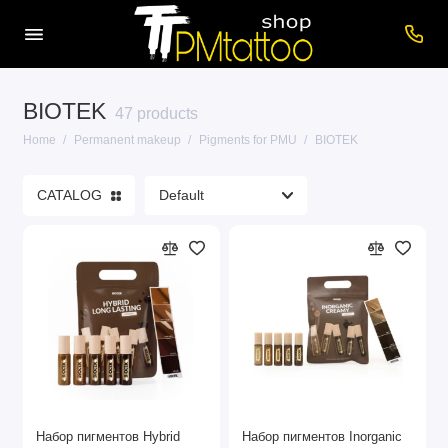
BIOTEK
Machines for PMU
47 products
Home
Permanent makeup
Pigments for PMU
BIOTEK
Pigments for PMU
CATALOG
Accessories for PM
Care products
Cartridges for PMU
Consumables
Power supplies
Show All
Набор пигментов Hybrid
Набор пигментов Inorganic