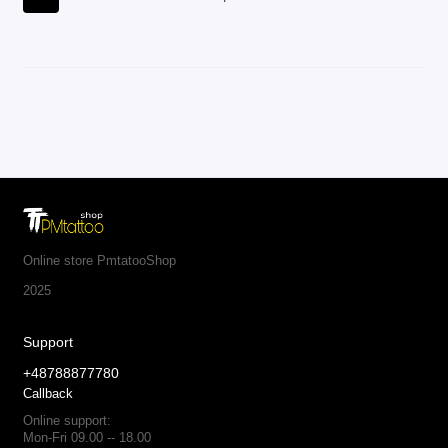
Online store PmtatooShop
2025
Support
+48788877780
Callback
Online support:
Mon-Fri 09.00 -- 18.00